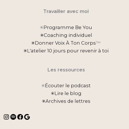
Travailler avec moi
✳︎
Programme Be You
✳︎Coaching individuel
✳︎Donner Voix À Ton Corps
™
✳︎L'atelier 10 jours pour revenir à toi
Les ressources
✳︎
Écouter le podcast
✳︎Lire le blog
✳︎Archives de lettres