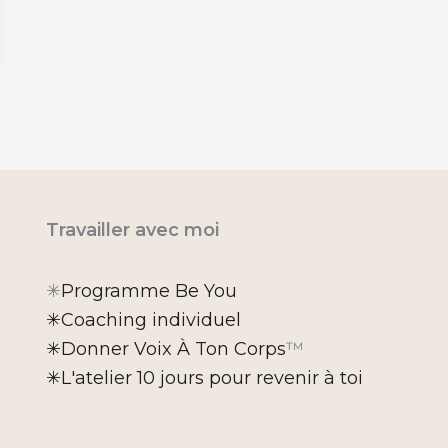
Travailler avec moi
✳︎
Programme Be You
✳︎Coaching individuel
✳︎Donner Voix À Ton Corps
™
✳︎L'atelier 10 jours pour revenir à toi