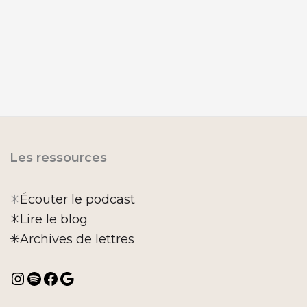
Les ressources
✳︎
Écouter le podcast
✳︎Lire le blog
✳︎Archives de lettres