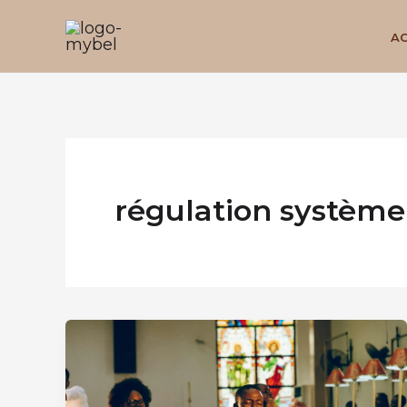
Aller
au
AC
contenu
régulation système