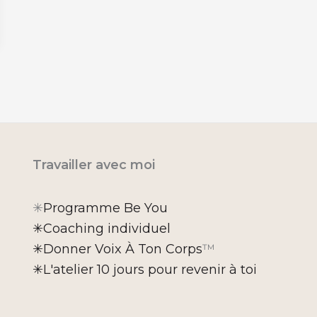
Travailler avec moi
✳︎
Programme Be You
✳︎Coaching individuel
✳︎Donner Voix À Ton Corps
™
✳︎L'atelier 10 jours pour revenir à toi