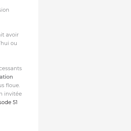
sion
t avoir
’hui ou
cessants
tion
s floue.
n invitée
isode 51