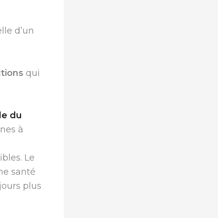
lle d’un
ctions
qui
le du
nes à
bles. Le
ne santé
jours plus