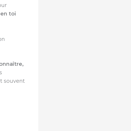
our
en toi
on
onnaître,
s
t souvent