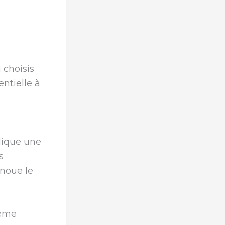
 choisis
ntielle à
plique une
s
énoue le
tème