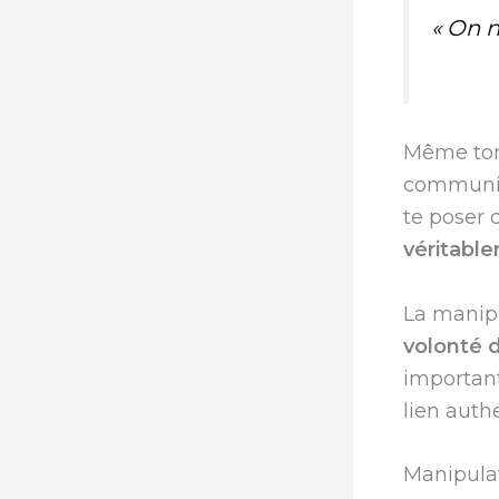
« On 
Même ton 
communiq
te poser 
véritable
La manipu
volonté 
important
lien auth
Manipulat