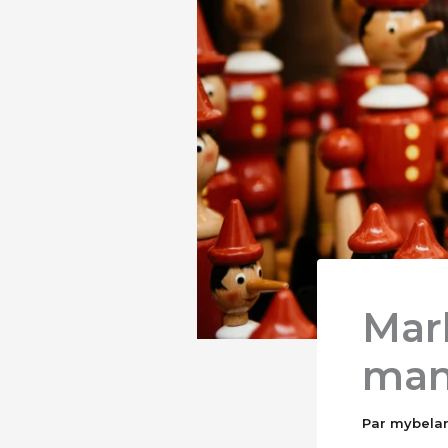
Mar
mani
Par
mybela