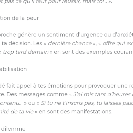
 pas ce qu’il faut pour réussir, mais toi
… ».
sation de la peur
proche génère un sentiment d’urgence ou d’anxié
 ta décision. Les «
dernière chance
», «
offre qui e
«
trop tard demain
» en sont des exemples courant
abilisation
é fait appel à tes émotions pour provoquer une r
e. Des messages comme «
J’ai mis tant d’heures 
contenu…
» ou «
Si tu ne t’inscris pas, tu laisses pas
nité de ta vie
» en sont des manifestations.
x dilemme