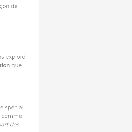
açon de
ns exploré
tion
que
e spécial
ses comme
art des