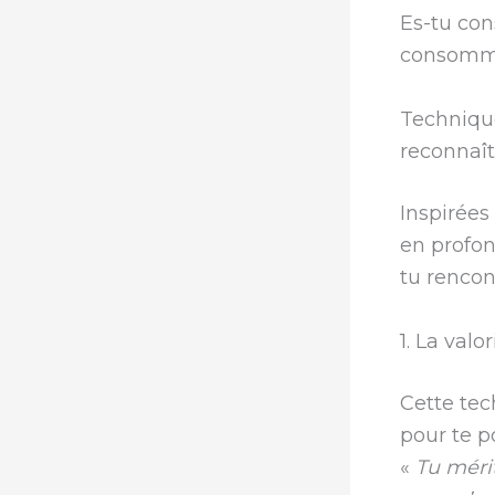
Es-tu con
consomme
Techniqu
reconnaît
Inspirées
en profo
tu renco
1. La valo
Cette tec
pour te p
«
Tu méri