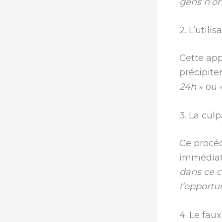
gens n’ont
2. L’utili
Cette ap
précipiter
24h
» ou 
3. La culp
Ce procéd
immédiat
dans ce 
l’opportu
4. Le fau