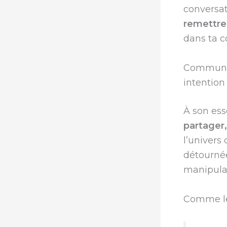
conversat
remettre
dans ta 
Communica
intention
À son ess
partager,
l’univers
détournée
manipula
Comme le 