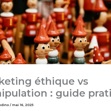
keting éthique vs
pulation : guide prat
ndino
/
mai 16, 2025