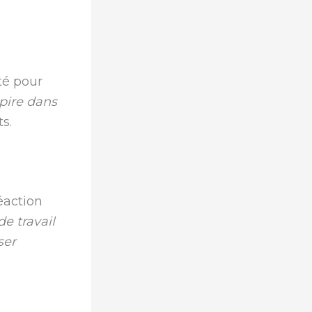
té pour
xpire dans
s.
éaction
de travail
ser