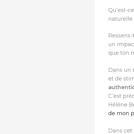
Qu’est-ce
naturell
Ressens-t
un impact
que ton m
Dans un 
et de sti
authenti
C’est pré
Hélène B
de mon p
Dans cet 