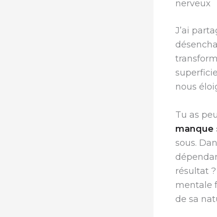
nerveux
J’ai part
désenchan
transfor
superfici
nous éloi
Tu as peu
manque 
sous. Da
dépendant
résultat
mentale f
de sa nat