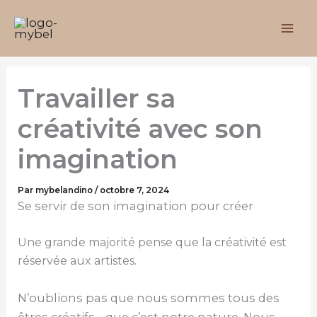
Aller
au
contenu
Travailler sa
créativité avec son
imagination
Par
mybelandino
/
octobre 7, 2024
Se servir de son imagination pour créer
Une grande majorité pense que la créativité est
réservée aux artistes.
N’oublions pas que nous sommes tous des
êtres créatifs… que c’est notre nature. Nous